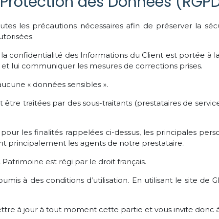
Protection des Données (RGPD 
tes les précautions nécessaires afin de préserver la séc
torisées.
 la confidentialité des Informations du Client est portée à
nt et lui communiquer les mesures de corrections prises.
 aucune « données sensibles ».
tre traitées par des sous-traitants (prestataires de services)
t pour les finalités rappelées ci-dessus, les principales p
nt principalement les agents de notre prestataire.
atrimoine est régi par le droit français.
umis à des conditions d’utilisation. En utilisant le site d
tre à jour à tout moment cette partie et vous invite donc 