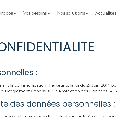
propos
Vos besoins
Nos solutions
Actualités
ONFIDENTIALITE
onnelles :
nant la communication marketing, la loi du 21 Juin 2014 po
e du Règlement Général sur la Protection des Données (RGP
te des données personnelles :
adre de la navigation de l’Utilisateur sur le Site, le res