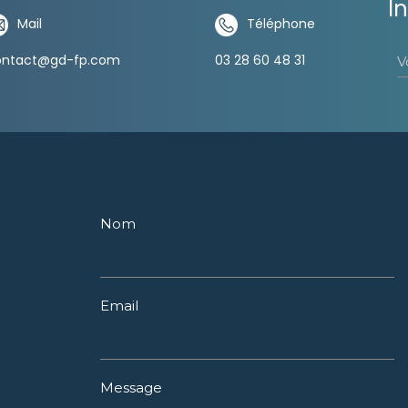
I
Mail
Téléphone
V
ontact@gd-fp.com
03 28 60 48 31
Nom
Email
Message