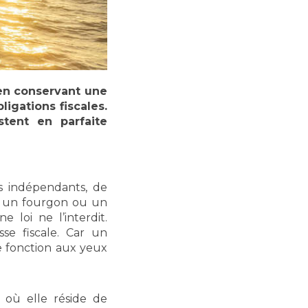
en conservant une
ligations fiscales.
stent en parfaite
s indépendants, de
é, un fourgon ou un
e loi ne l’interdit.
se fiscale. Car un
e fonction aux yeux
 où elle réside de