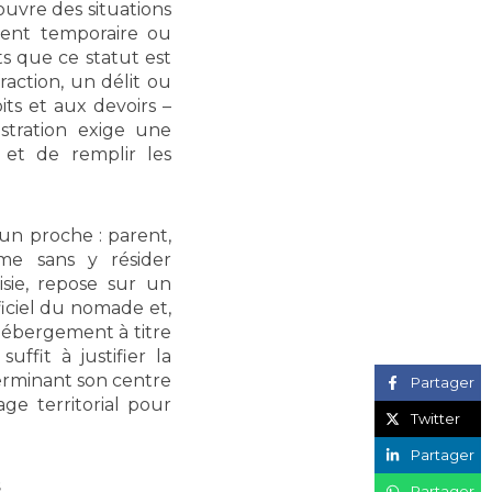
ouvre des situations
ment temporaire ou
ts que ce statut est
action, un délit ou
ts et aux devoirs –
istration exige une
s et de remplir les
 un proche : parent,
me sans y résider
isie, repose sur un
ficiel du nomade et,
’hébergement à titre
ffit à justifier la
éterminant son centre
Partager
e territorial pour
Twitter
Partager
s
Partager