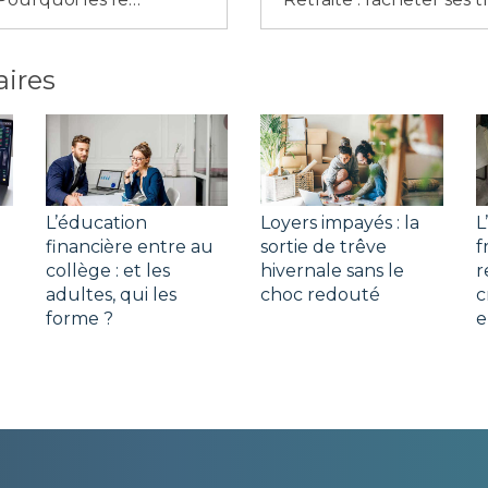
aires
L’éducation
Loyers impayés : la
L
financière entre au
sortie de trêve
f
collège : et les
hivernale sans le
r
adultes, qui les
choc redouté
c
forme ?
e