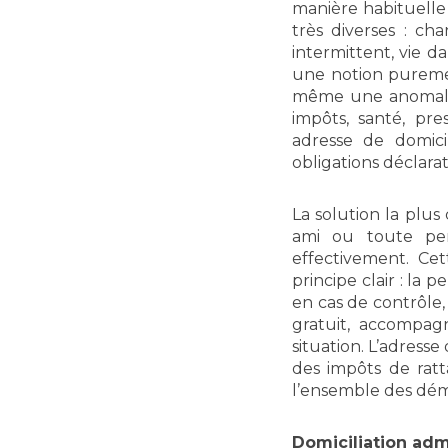
manière habituelle 
très diverses : c
intermittent, vie d
une notion puremen
même une anomalie 
impôts, santé, pre
adresse de domicil
obligations déclarat
La solution la plus
ami ou toute per
effectivement. Cet
principe clair : la
en cas de contrôle,
gratuit, accompagn
situation. L’adresse
des impôts de rat
l’ensemble des dém
Domiciliation admi