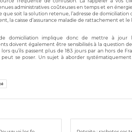
ource fréquente de confusion. La rappeler à vos cl
enues administratives coûteuses en temps et en énergie.
e que soit la solution retenue, l’adresse de domiciliatio
nt, la caisse d’assurance maladie de rattachement et le
 domiciliation implique donc de mettre à jour 
ents doivent également être sensibilisés à la question de 
s lors qu’ils passent plus de 183 jours par an hors de Fr
al peut se poser. Un sujet à aborder systématiquement a
té
Retraites : Pourquoi les femmes ont raison de s'inquiéter plus que les hommes