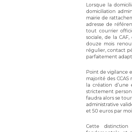
Lorsque la domicili
domiciliation admi
mairie de rattache
adresse de référen
tout courrier offic
sociale, de la CA
douze mois renouv
régulier, contact p
parfaitement adapt
Point de vigilance 
majorité des CCAS r
la création d’une 
strictement personn
faudra alors se tou
administrative vali
et 50 euros par mois
Cette distinction