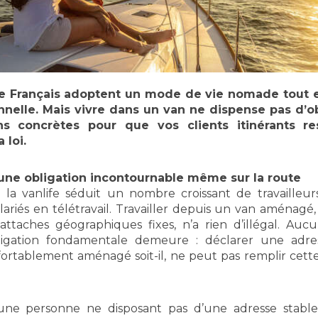
de Français adoptent un mode de vie nomade tout 
nnelle. Mais vivre dans un van ne dispense pas d’ob
ons concrètes pour que vos clients itinérants re
 loi.
, une obligation incontournable même sur la route
a vanlife séduit un nombre croissant de travailleur
alariés en télétravail. Travailler depuis un van aménag
ttaches géographiques fixes, n’a rien d’illégal. Aucun
ligation fondamentale demeure : déclarer une adres
nfortablement aménagé soit-il, ne peut pas remplir cett
, une personne ne disposant pas d’une adresse stable