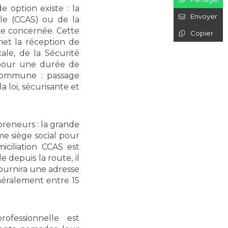
e option existe : la
Envoyer
ale (CCAS) ou de la
ne concernée. Cette
Copier
met la réception de
cale, de la Sécurité
 pour une durée de
 commune : passage
 loi, sécurisante et
preneurs : la grande
me siège social pour
iciliation CCAS est
 depuis la route, il
fournira une adresse
énéralement entre 15
rofessionnelle est