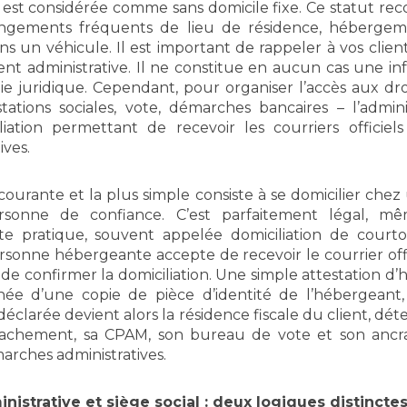
est considérée comme sans domicile fixe. Ce statut rec
hangements fréquents de lieu de résidence, héberge
ans un véhicule. Il est important de rappeler à vos clien
t administrative. Il ne constitue en aucun cas une infr
juridique. Cependant, pour organiser l’accès aux droi
stations sociales, vote, démarches bancaires – l’admin
iation permettant de recevoir les courriers officiel
ives.
 courante et la plus simple consiste à se domicilier chez
sonne de confiance. C’est parfaitement légal, mê
te pratique, souvent appelée domiciliation de courto
 personne hébergeante accepte de recevoir le courrier of
 de confirmer la domiciliation. Une simple attestation d
ée d’une copie de pièce d’identité de l’hébergeant, su
 déclarée devient alors la résidence fiscale du client, d
tachement, sa CPAM, son bureau de vote et son ancrag
arches administratives.
nistrative et siège social : deux logiques distincte