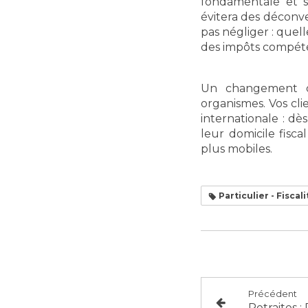
fondamentale et s
évitera des déconv
pas négliger : quell
des impôts compéte
Un changement de
organismes. Vos cli
internationale : dè
leur domicile fisc
plus mobiles.
Particulier - Fiscali
Précédent