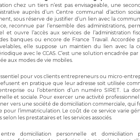
ation chez un tiers n’est pas envisageable, une second
nistrative auprès d’un Centre communal d’action soci
ment, sous réserve de justifier d’un lien avec la commu
ce, reconnue par l’ensemble des administrations, per
iel et ouvre l’accès aux services de l’administration fis
F, des banques ou encore de France Travail. Accordée
elables, elle suppose un maintien du lien avec la
ériodique avec le CCAS. C’est une solution encadrée par la
ée aux modes de vie mobiles.
essentiel pour vos clients entrepreneurs ou micro-entre
efusent en pratique que leur adresse soit utilisée com
entreprise ou l’obtention d’un numéro SIRET. La dom
elle et sociale. Pour exercer une activité professionnelle
rner vers une société de domiciliation commerciale, qui 
de pour l’immatriculation. Le coût de ce service varie g
 selon les prestataires et les services associés.
 entre domiciliation personnelle et domiciliation p