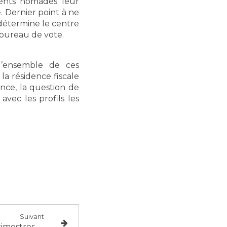
ients nomades leur
 Dernier point à ne
n détermine le centre
 bureau de vote.
l’ensemble de ces
la résidence fiscale
ance, la question de
vec les profils les
Suivant
Retraite : racheter ses trimestres de stage coûte désormais 481 euros