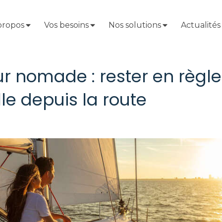
propos
Vos besoins
Nos solutions
Actualités
ur nomade : rester en règ
lle depuis la route